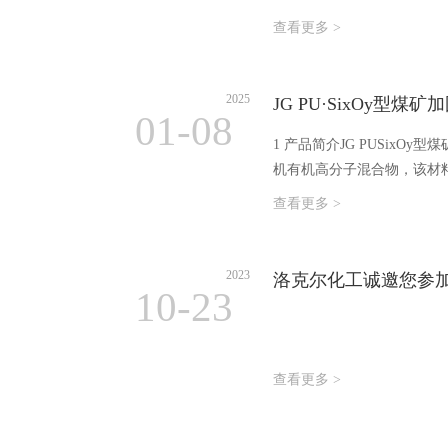
查看更多 >
2025
JG PU·SixOy
01-08
1 产品简介JG PUSix
机有机高分子混合物，该材
查看更多 >
2023
洛克尔化工诚邀您参
10-23
查看更多 >