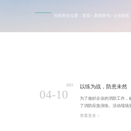
当前所在位置：
首页
>
新闻资讯
>
企业新闻
2025
以练为战，防患未然
04-10
为了做好企业的消防工作，
了消防应急演练。活动现场
查看更多 >