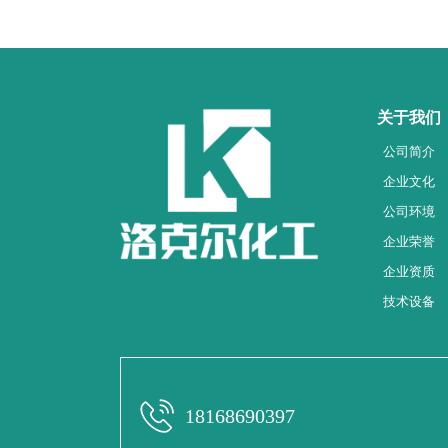
关于我们
公司简介
企业文化
公司环境
企业荣誉
企业资质
技术设备
18168690397