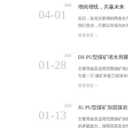
2025
增岗增线，共赢未来
04-01
近日，洛克尔新增的两条生
我们坚信，只要以市场为向
查看更多 >
2025
DS PU型煤矿堵水
01-28
主要用途及适用范围煤矿堵
方面：① 煤矿井巷工程堵水
查看更多 >
2025
JG PU型煤矿加固
01-13
主要用途及适用范围煤矿加
的承载能力，保障回采安全