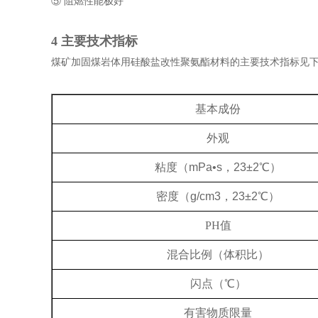
⑤ 阻燃性能极好
4 主要技术指标
煤矿加固煤岩体用硅酸盐改性聚氨酯材料的主要技术指标见
基本成份
外观
粘度（
mPa•s，23±2℃）
密度（
g/cm3，23±2℃）
PH值
混合比例（体积比）
闪点（
℃）
有害物质限量