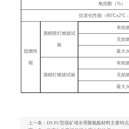
氧指数（
%）
抗老化性能（
80℃±2℃；
有焰
酒精喷灯燃烧试
无焰
验
阻燃性
最大
能
有焰
酒精灯燃烧试验
无焰
最大
上一条：
DS PU型煤矿堵水用聚氨酯材料主要特