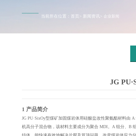
当前所在位置：
首页
>
新闻资讯
>
企业新闻
JG P
1 产品简介
JG PU·SixOy型煤矿加固煤岩体用硅酸盐改性聚氨酯材料
机高分子混合物，该材料主要成分为聚合 MDI。A 组分、B
结体，能快速有效地解决片帮及冒顶问题，改变煤岩体应力