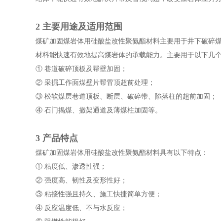
2 主要用途及适用范围
煤矿加固煤岩体用硅酸盐改性聚氨酯材料主要用于井下破碎
材料能快速有效地提高煤岩体的承载能力。主要用于以下几
① 巷道破碎顶板及帮壁加固；
② 采掘工作面煤壁片帮冒顶超前处理；
③ 松软煤层巷道顶板、断层、破碎带、陷落柱的超前加固；
④ 石门揭煤、撤架通道及薄煤柱加固等。
3 产品特点
煤矿加固煤岩体用硅酸盐改性聚氨酯材料具有以下特点：
① 粘度低、渗透性强；
② 强度高、韧性及变形性好；
③ 粘接性强且持久、施工快捷简单方便；
④ 反应温度低、不与水反应；