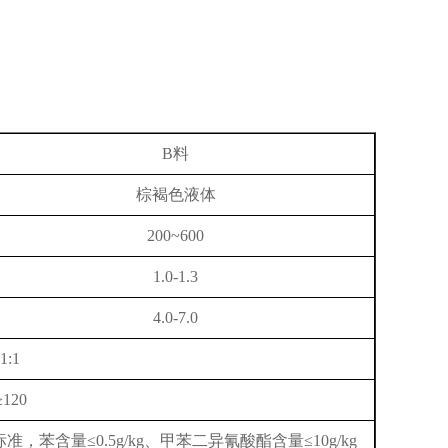
B料
棕褐色液体
200~600
1.0-1.3
4.0-7.0
1:1
≥120
标准，
苯含量≤
0.5g/kg
、甲苯二异氰酸酯含量≤
10g/kg