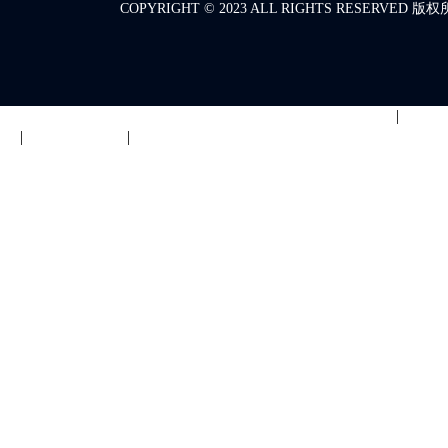
COPYRIGHT © 2023 ALL RIGHTS RESERVED 版
华亿在线体育中国有限公司_华亿在线体育中国有限公司
|
华亿
线
|
天博电竞官网
|