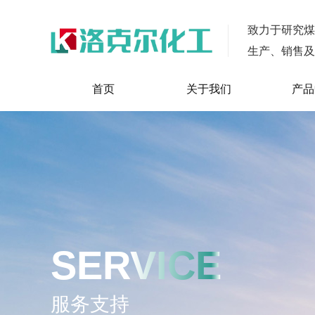
致力于
研究煤
生产、销售及
首页
关于我们
产品
SERVICE
服务支持