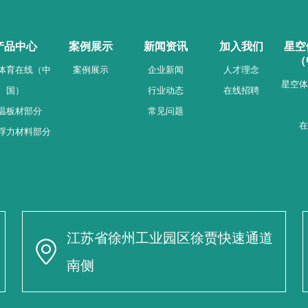
产品中心
案例展示
新闻资讯
加入我们
星空
（
体育在线（中
案例展示
企业新闻
人才理念
星空体
国）
行业动态
在线招聘
温板材部分
常见问题
在
浮力材料部分
江苏省徐州工业园区徐贾快速通道
南侧