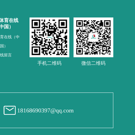
体育在线
中国）
育在线（中
国）
线留言
手机二维码
微信二维码
18168690397@qq.com