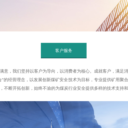
客户服务
满意，我们坚持以客户为导向，以消费者为核心。成就客户，满足
会”的经营理念，以发展创新煤矿安全技术为目标，专业提供矿用聚
，不断开拓创新，始终不渝的为煤炭行业安全提供多样的技术支持