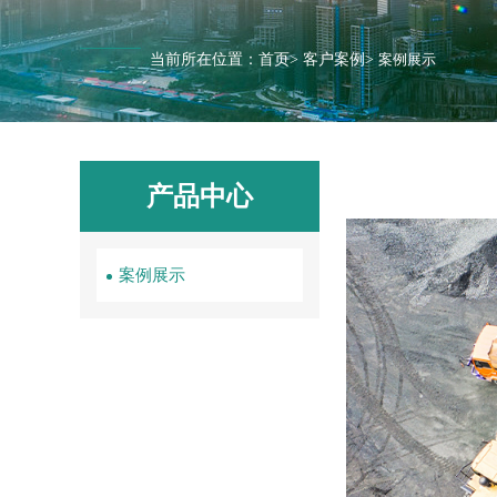
当前所在位置：
首页
>
客户案例
>
案例展示
产品中心
案例展示