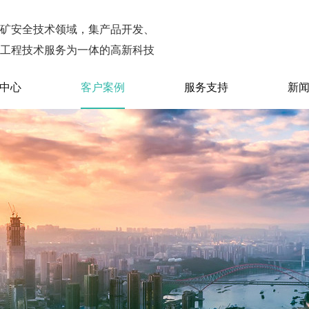
矿安全技术领域
，集产品开发、
工程技术服务为一体的高新科技
中心
客户案例
服务支持
新