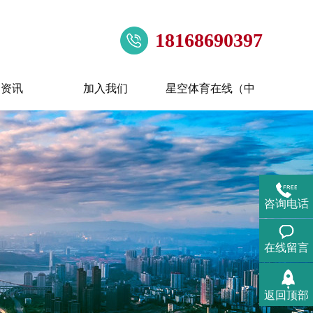
18168690397
闻资讯
加入我们
星空体育在线（中
国）
咨询电话
在线留言
返回顶部