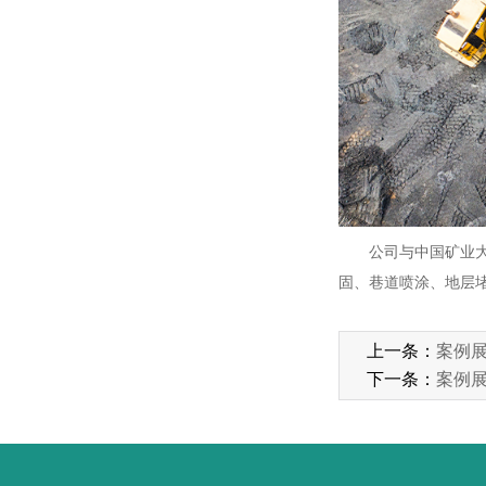
公司与中国矿业
固、巷道喷涂、地层
上一条：
案例
下一条：
案例