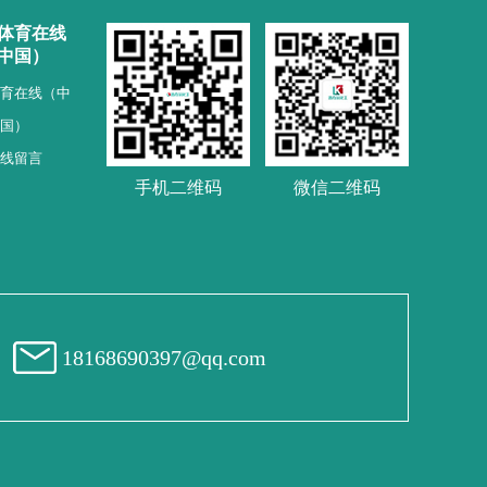
体育在线
中国）
育在线（中
国）
线留言
手机二维码
微信二维码
18168690397@qq.com