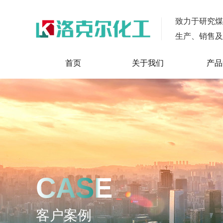
致力于
研究煤
生产、销售及
首页
关于我们
产品
CASE
客户案例