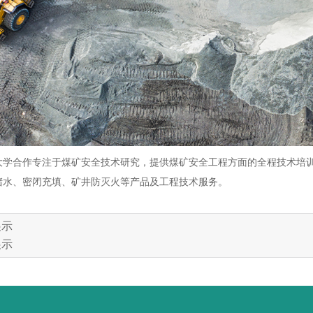
大学合作专注于煤矿安全技术研究，提供煤矿安全工程方面的全程技术培
堵水、密闭充填、矿井防灭火等产品及工程技术服务。
展示
展示