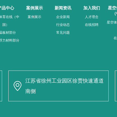
产品中心
案例展示
新闻资讯
加入我们
星空
（
体育在线（中
案例展示
企业新闻
人才理念
星空体
国）
行业动态
在线招聘
温板材部分
常见问题
在
浮力材料部分
江苏省徐州工业园区徐贾快速通道
南侧