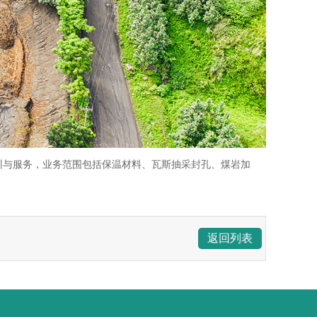
训与服务，业务范围包括保温材料、瓦斯抽采封孔、煤岩加
返回列表