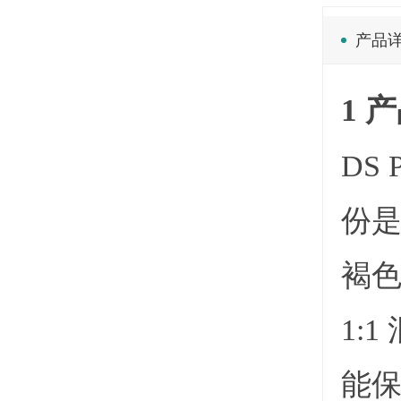
产品
1 
DS
份
是
褐色
1:
能