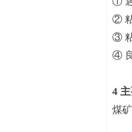
① 
② 
③ 
④ 
4 
煤